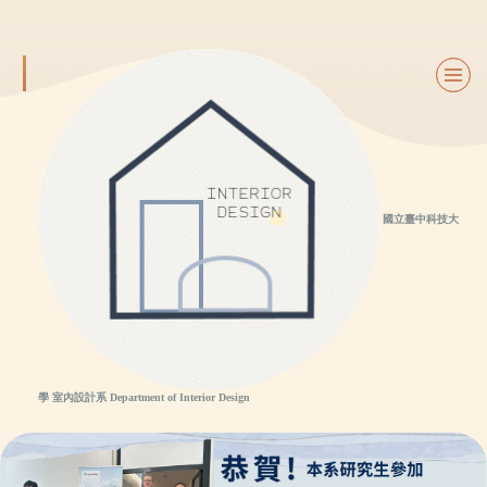
跳
到
主
要
內
容
區
國立臺中科技大
學 室內設計系 Department of Interior Design