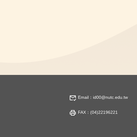
Email：id00@nutc.edu.tw
FAX：(04)22196221